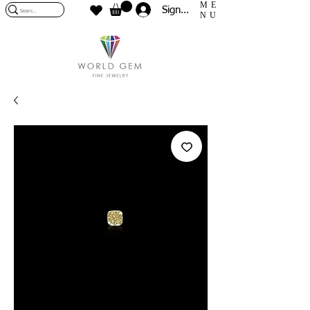
ME
Sign In
NU