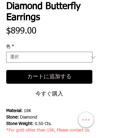
Diamond Butterfly
Earrings
価
$899.00
格
色
*
カートに追加する
今すぐ購入
Material:
18K
Stone:
Diamond
Stone Weight:
0.50 Cts.
*For gold other than 18K, Please contact us.