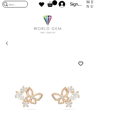
ME
Sign In
NU