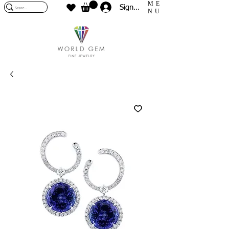
ME
Sign In
NU