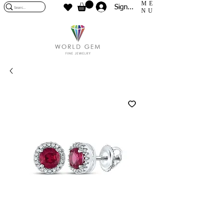
ME
Sign In
NU