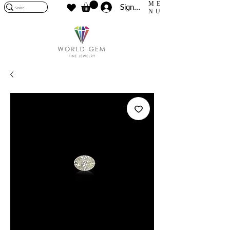
ME
Sign In
NU