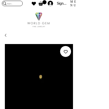
ME
Sign In
NU