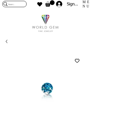
ME
Sign In
NU