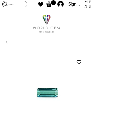
ME
Sign In
NU