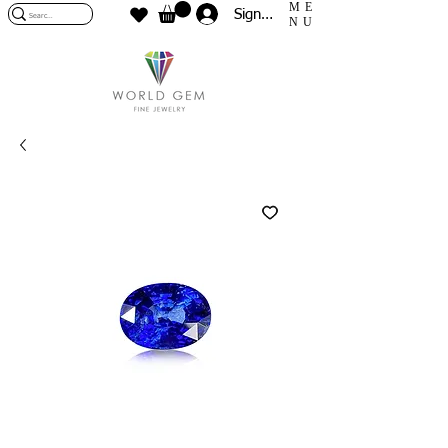
ME
Sign In
NU