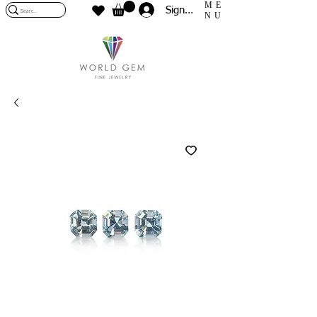
ME
Sign In
NU