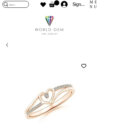
ME
Sign In
NU