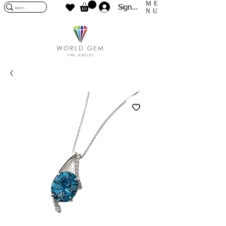
ME
Sign In
NU