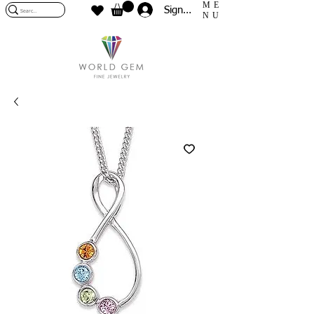
ME
Sign In
NU