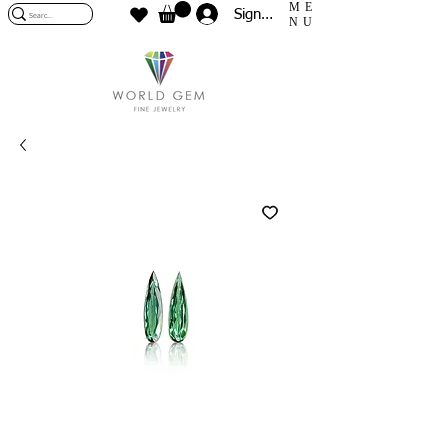
ME
Sign In
NU