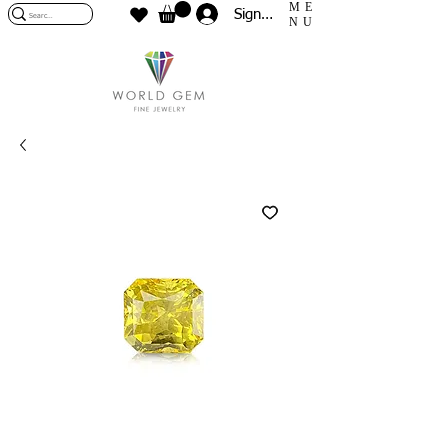
ME
Sign In
NU