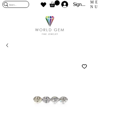
ME
Sign In
NU