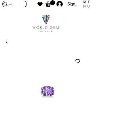
ME
Sign In
NU