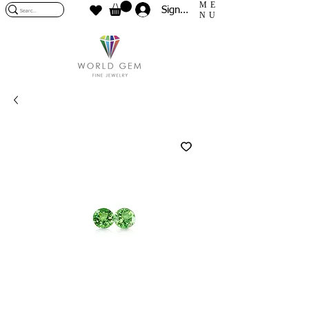
ME
Sign In
NU