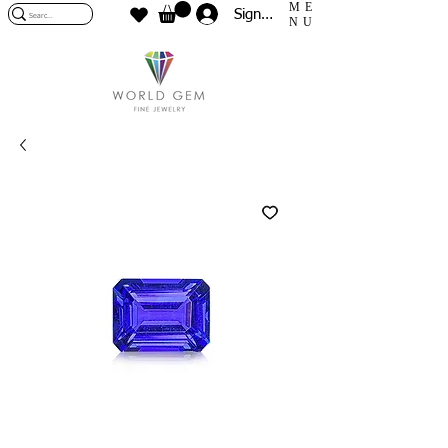
ME
Sign In
NU