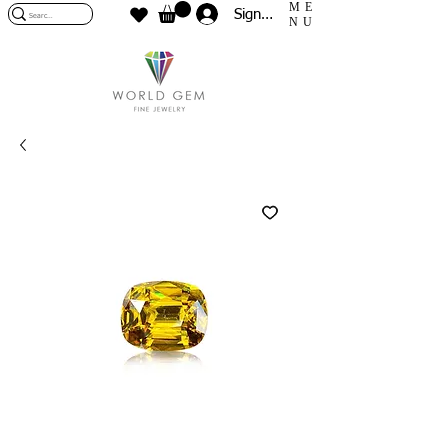
ME
Sign In
NU