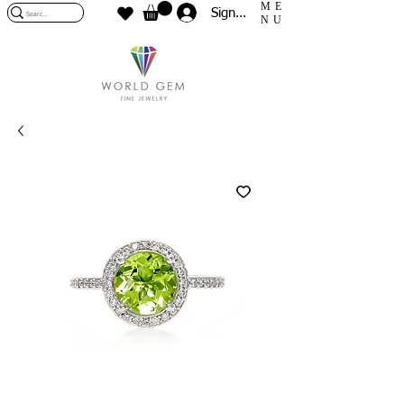
ME
Sign In
NU