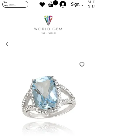
ME
Sign In
NU