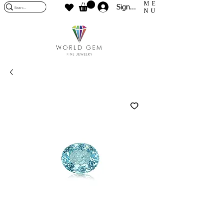
ME
Sign In
NU