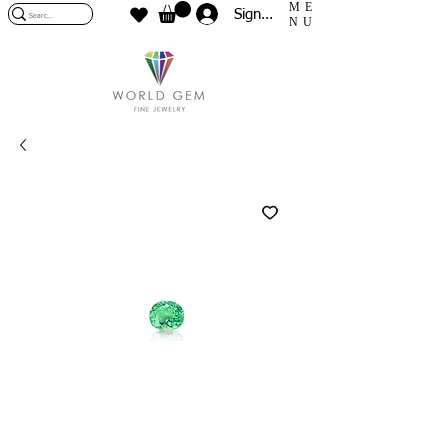
ME
Sign In
NU