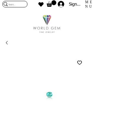
ME
Sign In
NU