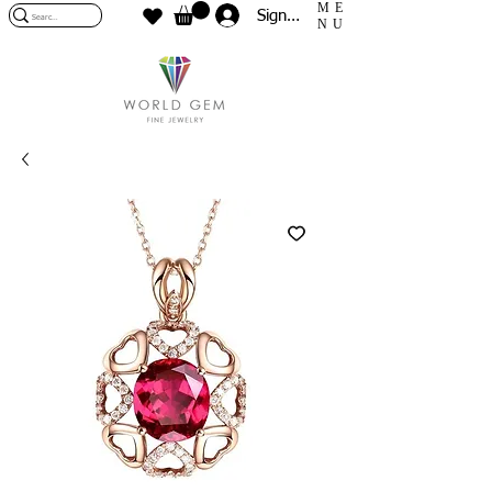
ME
Sign In
NU