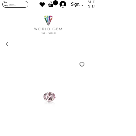
ME
Sign In
NU