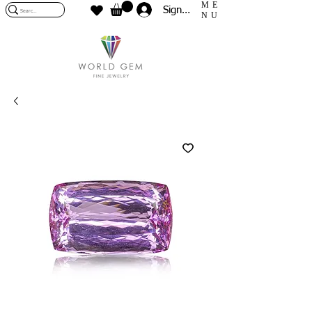
ME
Sign In
NU