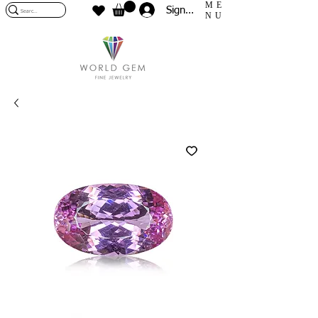
ME
Sign In
NU