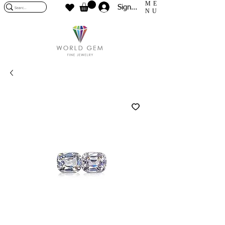
ME
Sign In
NU