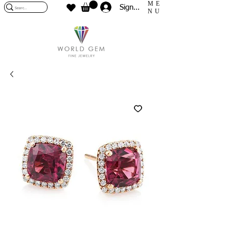
ME
Sign In
NU