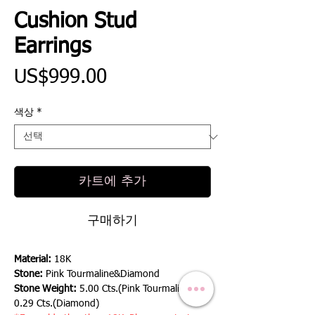
Cushion Stud
Earrings
가
US$999.00
격
색상
*
카트에 추가
구매하기
Material:
18K
Stone:
Pink Tourmaline&Diamond
Stone Weight:
5.00 Cts.(Pink Tourmaline),
0.29 Cts.(Diamond)