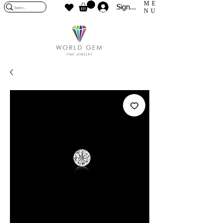
ME
Sign In
NU