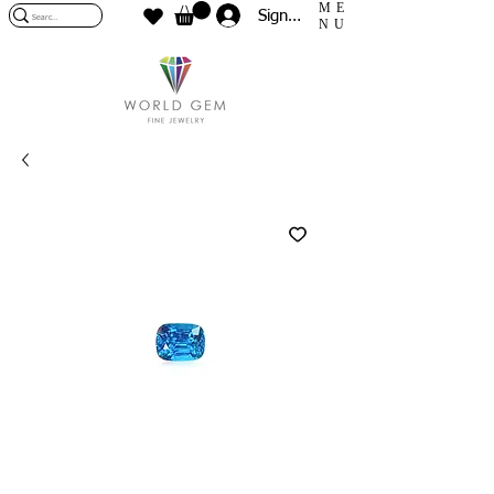
ME
Sign In
NU