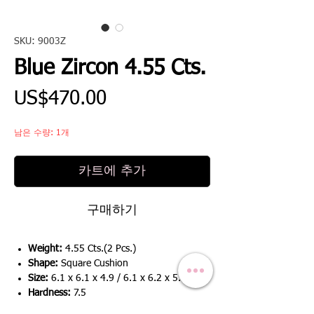
SKU: 9003Z
Blue Zircon 4.55 Cts.
가
US$470.00
격
남은 수량: 1개
카트에 추가
구매하기
Weight:
4.55 Cts.(2 Pcs.)
Shape:
Square Cushion
Size:
6.1 x 6.1 x 4.9 / 6.1 x 6.2 x 5.6
Hardness:
7.5