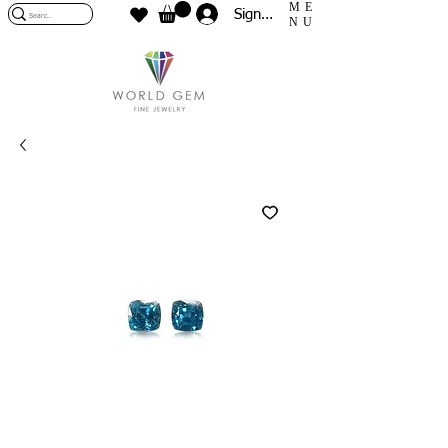
ME
Sign In
NU