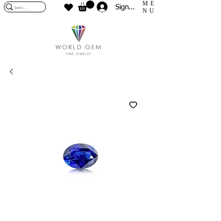
ME
Sign In
NU