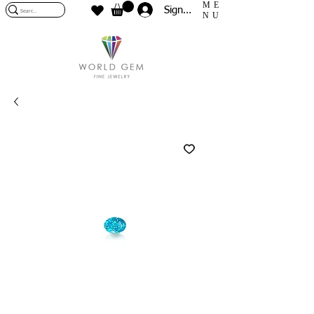
ME
Sign In
NU